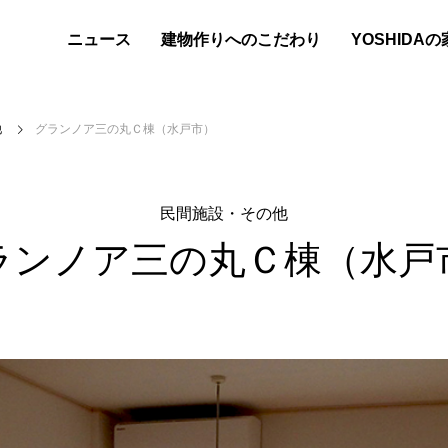
ニュース
建物作りへのこだわり
YOSHIDA
他
グランノア三の丸Ｃ棟（水戸市）
民間施設・その他
ランノア三の丸Ｃ棟（水戸